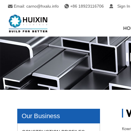
Email:
carno@hxalu.info
+86 18923116706
Sign In
HO
Our Business
Комп