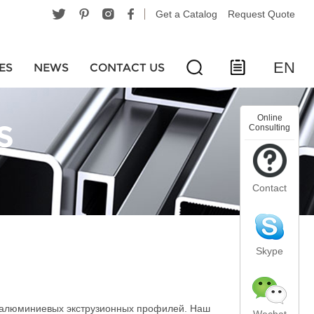
Get a Catalog
Request Quote
EN
ES
NEWS
CONTACT US
Online
S
Consulting
Contact
Skype
е алюминиевых экструзионных профилей. Наш