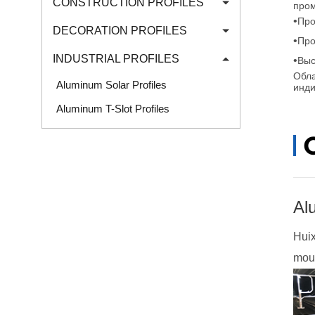
CONSTRUCTION PROFILES
про
•
Про
DECORATION PROFILES
•
Про
INDUSTRIAL PROFILES
•
Выс
Обла
Aluminum Solar Profiles
инди
Aluminum T-Slot Profiles
Al
Huix
moul