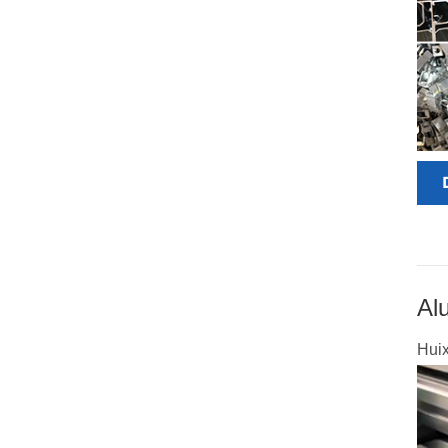
Al
Huix